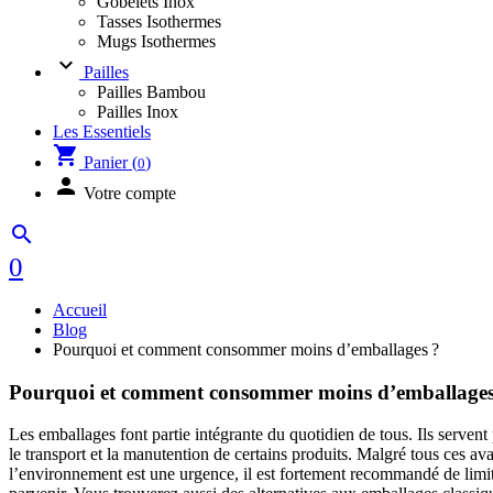
Gobelets Inox
Tasses Isothermes
Mugs Isothermes
keyboard_arrow_down
Pailles
Pailles Bambou
Pailles Inox
Les Essentiels
shopping_cart
Panier (
)
0
person
Votre compte
search
0
Accueil
Blog
Pourquoi et comment consommer moins d’emballages ?
Pourquoi et comment consommer moins d’emballages
Les emballages font partie intégrante du quotidien de tous. Ils servent p
le transport et la manutention de certains produits. Malgré tous ces av
l’environnement est une urgence, il est fortement recommandé de limi