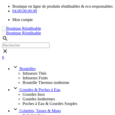
Boutique en ligne de produits réutilisables & eco-responsables
04.00.00.00.00
Mon compte
search
close
0
keyboard_arrow_down
Bouteilles
Infuseurs Thés
Infuseurs Fruits
Bouteille Thermos isotherme
keyboard_arrow_down
Gourdes & Poches à Eau
Gourdes Inox
Gourdes Isothermes
Poches à Eau & Gourdes Souples
keyboard_arrow_down
Gobelets, Tasses & Mugs