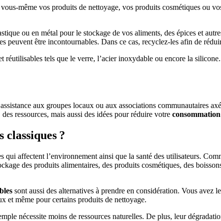
 vous-même vos produits de nettoyage, vos produits cosmétiques ou vos 
astique ou en métal pour le stockage de vos aliments, des épices et autre
ges peuvent être incontournables. Dans ce cas, recyclez-les afin de rédu
 réutilisables tels que le verre, l’acier inoxydable ou encore la silic
e l’assistance aux groupes locaux ou aux associations communautaires ax
es ressources, mais aussi des idées pour réduire votre
consommation 
s classiques ?
bles qui affectent l’environnement ainsi que la santé des utilisateurs. C
tockage des produits alimentaires, des produits cosmétiques, des boissons e
bles
sont aussi des alternatives à prendre en considération. Vous avez le c
aux et même pour certains produits de nettoyage.
mple nécessite moins de ressources naturelles. De plus, leur dégradati