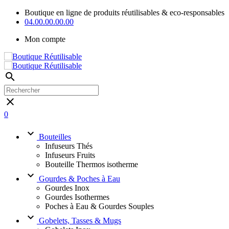
Boutique en ligne de produits réutilisables & eco-responsables
04.00.00.00.00
Mon compte
search
close
0
keyboard_arrow_down
Bouteilles
Infuseurs Thés
Infuseurs Fruits
Bouteille Thermos isotherme
keyboard_arrow_down
Gourdes & Poches à Eau
Gourdes Inox
Gourdes Isothermes
Poches à Eau & Gourdes Souples
keyboard_arrow_down
Gobelets, Tasses & Mugs