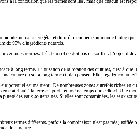
vons à la conclusion que les termes sont liés, mais que chacun est respo
 au monde animal ou végétal et donc être connecté au monde biologique ou
um de 95% d'ingrédients naturels.
 certaines normes. L'état du sol ne doit pas en souffrir. L'objectif devrai
fficace à long terme. L'utilisation de la rotation des cultures, c'est-à-dir
t d'une culture du sol à long terme et bien pensée. Elle a également un eff
Leur potentiel est maintenu. De nombreuses zones autrefois riches en cult
ystème attribué à la terre est perdu en même temps que celle-ci. Une mon
à la pureté des eaux souterraines. Si elles sont contaminées, les eaux so
mbreux termes différents, parfois la combinaison n'est pas très justifiée 
ence de la nature.