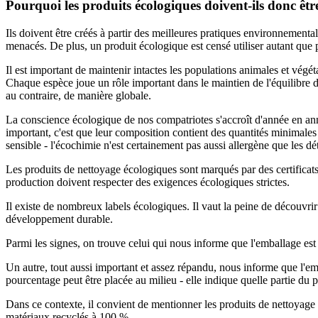
Pourquoi les produits écologiques doivent-ils donc être
Ils doivent être créés à partir des meilleures pratiques environnement
menacés. De plus, un produit écologique est censé utiliser autant que po
Il est important de maintenir intactes les populations animales et vég
Chaque espèce joue un rôle important dans le maintien de l'équilibre d
au contraire, de manière globale.
La conscience écologique de nos compatriotes s'accroît d'année en ann
important, c'est que leur composition contient des quantités minimales 
sensible - l'écochimie n'est certainement pas aussi allergène que les dé
Les produits de nettoyage écologiques sont marqués par des certificats
production doivent respecter des exigences écologiques strictes.
Il existe de nombreux labels écologiques. Il vaut la peine de découvr
développement durable.
Parmi les signes, on trouve celui qui nous informe que l'emballage es
Un autre, tout aussi important et assez répandu, nous informe que l'emba
pourcentage peut être placée au milieu - elle indique quelle partie du p
Dans ce contexte, il convient de mentionner les produits de nettoyage i
matériaux recyclés à 100 %.