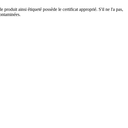
produit ainsi étiqueté possède le certificat approprié. S'il ne l'a pas,
contaminées.