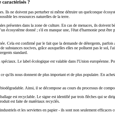
 caractérisés ?
ales. Ils ne doivent pas perturber ni même détruire un quelconque écosys
ssible les ressources naturelles de la terre.
étales présentes dans la zone de culture. En cas de menaces, ils doivent 
'un écosystème donné ; s'il en manque une, l'état d'harmonie peut être 
ée. Cela est confirmé par le fait que la demande de détergents, parfois
de substances nocives, grâce auxquelles elles ne polluent pas le sol, l'
tergents standard.
 spéciaux. Le label écologique est valable dans l'Union européenne. Pour
ir ce qu'ils nous donnent de plus important et de plus populaire. En ac
t biodégradable. Ainsi, il se décompose au cours du processus de compos
llage est recyclable. Le signe est identifié par trois flèches qui se dirig
roduit est faite de matériaux recyclés.
ndustriels et les serviettes en papier - ils sont non seulement efficaces 