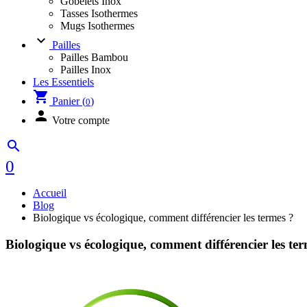
Gobelets Inox
Tasses Isothermes
Mugs Isothermes
keyboard_arrow_down
Pailles
Pailles Bambou
Pailles Inox
Les Essentiels
shopping_cart
Panier (
)
0
person
Votre compte
search
0
Accueil
Blog
Biologique vs écologique, comment différencier les termes ?
Biologique vs écologique, comment différencier les te