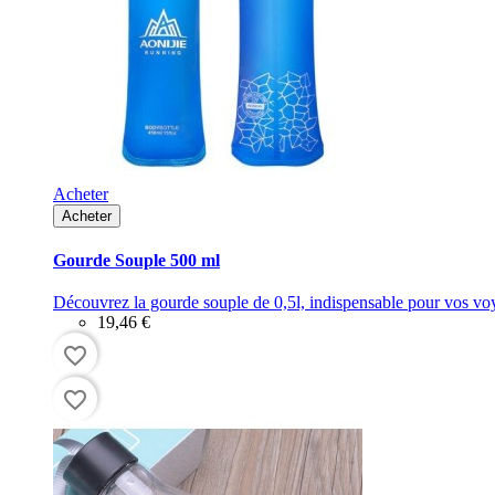
Découvrez, la Gourde isotherme
au look moderne, adaptée pour votre 
Fabriquées avec une
double paroi
, les boissons chaudes seront conse
Cette gourde au
design
épuré, va devenir
votre objet préféré, utiliser
Cette gourde
isolante
thermos est appropriée aussi bien pour les Adult
Description
Reutilisable.net vous propose plusieurs types de produits en relation :
Notre devise : Dénicher le maximum d'articles pas cher pour toutes v
Dans la même catégorie
16 autres produits sélectionnés pour vous
Previous