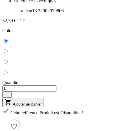
Gourde Isotherme 710 ml
Référence
32902979806
Références spécifiques