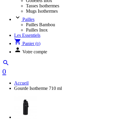
Gobelets Inox
Tasses Isothermes
Mugs Isothermes
keyboard_arrow_down
Pailles
Pailles Bambou
Pailles Inox
Les Essentiels
shopping_cart
Panier (
)
0
person
Votre compte
search
0
Accueil
Gourde Isotherme 710 ml