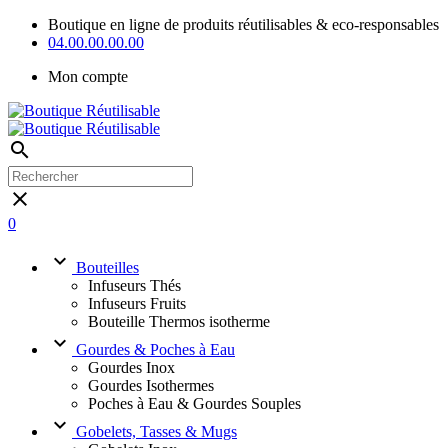
Boutique en ligne de produits réutilisables & eco-responsables
04.00.00.00.00
Mon compte
search
close
0
keyboard_arrow_down
Bouteilles
Infuseurs Thés
Infuseurs Fruits
Bouteille Thermos isotherme
keyboard_arrow_down
Gourdes & Poches à Eau
Gourdes Inox
Gourdes Isothermes
Poches à Eau & Gourdes Souples
keyboard_arrow_down
Gobelets, Tasses & Mugs